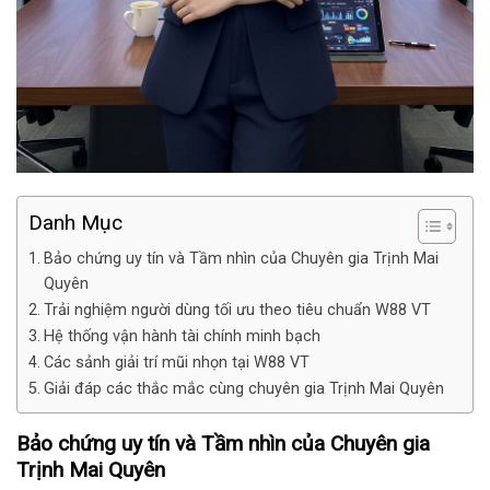
Danh Mục
Bảo chứng uy tín và Tầm nhìn của Chuyên gia Trịnh Mai
Quyên
Trải nghiệm người dùng tối ưu theo tiêu chuẩn W88 VT
Hệ thống vận hành tài chính minh bạch
Các sảnh giải trí mũi nhọn tại W88 VT
Giải đáp các thắc mắc cùng chuyên gia Trịnh Mai Quyên
Bảo chứng uy tín và Tầm nhìn của Chuyên gia
Trịnh Mai Quyên