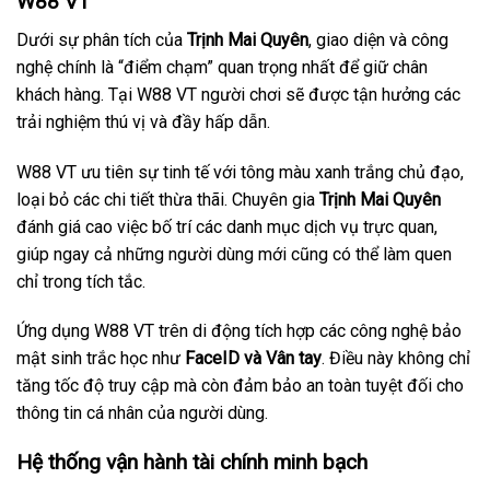
W88 VT
Dưới sự phân tích của
Trịnh Mai Quyên
, giao diện và công
nghệ chính là “điểm chạm” quan trọng nhất để giữ chân
khách hàng. Tại W88 VT người chơi sẽ được tận hưởng các
trải nghiệm thú vị và đầy hấp dẫn.
W88 VT ưu tiên sự tinh tế với tông màu xanh trắng chủ đạo,
loại bỏ các chi tiết thừa thãi. Chuyên gia
Trịnh Mai Quyên
đánh giá cao việc bố trí các danh mục dịch vụ trực quan,
giúp ngay cả những người dùng mới cũng có thể làm quen
chỉ trong tích tắc.
Ứng dụng W88 VT trên di động tích hợp các công nghệ bảo
mật sinh trắc học như
FaceID và Vân tay
. Điều này không chỉ
tăng tốc độ truy cập mà còn đảm bảo an toàn tuyệt đối cho
thông tin cá nhân của người dùng.
Hệ thống vận hành tài chính minh bạch