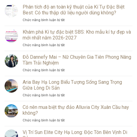
Phân tích độ an toàn kỹ thuật của Kí Tự Đặc Biệt
Best: Có thu thập dữ liệu người dùng không?
Chức năng bình luận bị tắt
ở
Phân
tích
Khám phá Kí tự đặc biệt SBS: Kho mẫu kí tự đẹp và
độ
mới nhất năm 2026-2027
an
Chức năng bình luận bị tắt
ở
toàn
Khám
kỹ
phá
Đỗ Dannefy Mai – Nữ Chuyên Gia Tiên Phong Nâng
thuật
Kí
của
Tầm Trải Nghiệm
tự
Kí
Chức năng bình luận bị tắt
ở
đặc
Tự
Đỗ
biệt
Đặc
Dannefy
Aria Bay Hạ Long Biểu Tượng Sống Sang Trọng
SBS:
Biệt
Mai
Kho
Giữa Lòng Di Sản
Best:
–
mẫu
Có
Chức năng bình luận bị tắt
ở
Nữ
kí
thu
Aria
Chuyên
tự
thập
Bay
Có nên mua biệt thự đảo Alluvia City Xuân Cầu hay
Gia
đẹp
dữ
Hạ
Tiên
không?
và
liệu
Long
Phong
mới
người
Chức năng bình luận bị tắt
ở
Biểu
Nâng
nhất
dùng
Có
Tượng
Tầm
năm
không?
nên
Vị Trí Sun Elite City Hạ Long: Độc Tôn Bên Vịnh Di
Sống
Trải
2026-
mua
Sang