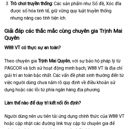
Trò chơi truyền thống:
Các sản phẩm như Số đề, Xóc đĩa
được số hóa tinh tế, giữ vững quy luật truyền thống
nhưng nâng cao tính tiện ích.
Giải đáp các thắc mắc cùng chuyên gia Trịnh Mai
Quyên
W88 VT có thực sự an toàn?
Theo chuyên gia
Trịnh Mai Quyên
, với sự bảo hộ pháp lý từ
PAGCOR và lịch sử hoạt động minh bạch, W88 VT là địa chỉ
giải trí an toàn bậc nhất. Các vấn đề phát sinh thường đến từ
việc người dùng chưa nắm rõ quy định về điều khoản sử
dụng hoặc các lỗi từ phía ngân hàng địa phương.
Làm thế nào để duy trì kết nối ổn định?
Người dùng nên ưu tiên tải ứng dụng chính thức của W88 VT
hoặc cập nhật các đường link truy cập từ chuyên gia để