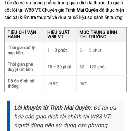
Tốc độ và sự sòng phẳng trong giao dịch là thước đo giá trị
cốt lõi tại W88 VT. Chuyên gia
Trịnh Mai Quyên
đã thực hiện
các bài kiểm tra thực tế và đưa ra số liệu so sánh ấn tượng:
TIÊU CHÍ VẬN
HIỆU SUẤT
MỨC TRUNG BÌNH
HÀNH
W88 VT
THỊ TRƯỜNG
Thời gian xử lý
1 – 3 phút
5 – 15 phút
nạp tiền
Thời gian phê
15 – 30 phút
60 – 120 phút
duyệt rút tiền
Độ ổn định hệ
99.9%
95%
thống
Lời khuyên từ Trịnh Mai Quyên:
Để tối ưu
hóa các giao dịch tài chính tại W88 VT,
người dùng nên sử dụng các phương