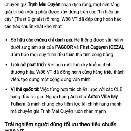
Chuyên gia
Trịnh Mai Quyên
nhận định rằng, một nền tảng
giải trí bền vững phải được xây dựng trên các “tín hiệu tin
cậy” (Trust Signals) rõ ràng. W88 VT đã đáp ứng hoàn hảo
các tiêu chuẩn khắt khe nhất:
Sở hữu các chứng chỉ danh giá:
Hệ thống được vận hành
dưới sự giám sát của
PAGCOR
và
First Cagayan (CEZA)
,
đảm bảo mọi quy trình đều tuân thủ tính công bằng.
Lịch sử phát triển:
Với hơn một thập kỷ khẳng định
thương hiệu, W88 VT đã đồng hành cùng hàng triệu thành
viên, tạo dựng một cộng đồng văn minh.
Vị thế quốc tế:
Việc từng hợp tác chiến lược với các CLB
hàng đầu tại giải Ngoại hạng Anh như
Aston Villa hay
Fulham
là minh chứng cho tiềm lực tài chính hùng mạnh
mà chuyên gia Trịnh Mai Quyên luôn nhấn mạnh.
Trải nghiệm người dùng tối ưu theo tiêu chuẩn