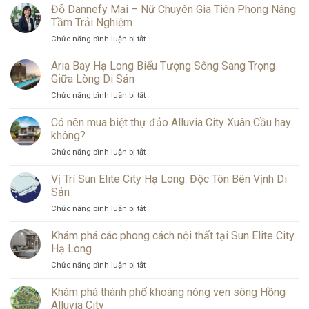
phá
Đỗ Dannefy Mai – Nữ Chuyên Gia Tiên Phong Nâng
thuật
Kí
của
Tầm Trải Nghiệm
tự
Kí
Chức năng bình luận bị tắt
ở
đặc
Tự
Đỗ
biệt
Đặc
Dannefy
Aria Bay Hạ Long Biểu Tượng Sống Sang Trọng
SBS:
Biệt
Mai
Kho
Giữa Lòng Di Sản
Best:
–
mẫu
Có
Chức năng bình luận bị tắt
ở
Nữ
kí
thu
Aria
Chuyên
tự
thập
Bay
Có nên mua biệt thự đảo Alluvia City Xuân Cầu hay
Gia
đẹp
dữ
Hạ
Tiên
không?
và
liệu
Long
Phong
mới
người
Chức năng bình luận bị tắt
ở
Biểu
Nâng
nhất
dùng
Có
Tượng
Tầm
năm
không?
nên
Vị Trí Sun Elite City Hạ Long: Độc Tôn Bên Vịnh Di
Sống
Trải
2026-
mua
Sang
Sản
Nghiệm
2027
biệt
Trọng
Chức năng bình luận bị tắt
ở
thự
Giữa
Vị
đảo
Lòng
Trí
Khám phá các phong cách nội thất tại Sun Elite City
Alluvia
Di
Sun
City
Hạ Long
Sản
Elite
Xuân
Chức năng bình luận bị tắt
ở
City
Cầu
Khám
Hạ
hay
phá
Khám phá thành phố khoáng nóng ven sông Hồng
Long:
không?
các
Độc
Alluvia City