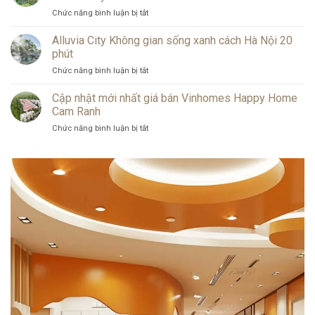
phong
Tôn
Chức năng bình luận bị tắt
ở
cách
Bên
Khám
nội
Vịnh
phá
Alluvia City Không gian sống xanh cách Hà Nội 20
thất
Di
thành
tại
phút
Sản
phố
Sun
Chức năng bình luận bị tắt
ở
khoáng
Elite
Alluvia
nóng
City
City
Cập nhật mới nhất giá bán Vinhomes Happy Home
ven
Hạ
Không
sông
Cam Ranh
Long
gian
Hồng
Chức năng bình luận bị tắt
ở
sống
Alluvia
Cập
xanh
City
nhật
cách
mới
Hà
nhất
Nội
giá
20
bán
phút
Vinhomes
Happy
Home
Cam
Ranh