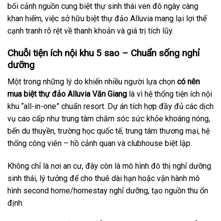
bối cảnh nguồn cung biệt thự sinh thái ven đô ngày càng
khan hiếm, việc sở hữu biệt thự đảo Alluvia mang lại lợi thế
cạnh tranh rõ rệt về thanh khoản và giá trị tích lũy.
Chuỗi tiện ích nội khu 5 sao – Chuẩn sống nghỉ
dưỡng
Một trong những lý do khiến nhiều người lựa chọn
có nên
mua biệt thự đảo Alluvia Văn Giang
là vì hệ thống tiện ích nội
khu “all-in-one” chuẩn resort. Dự án tích hợp đầy đủ các dịch
vụ cao cấp như trung tâm chăm sóc sức khỏe khoáng nóng,
bến du thuyền, trường học quốc tế, trung tâm thương mại, hệ
thống công viên – hồ cảnh quan và clubhouse biệt lập.
Không chỉ là nơi an cư, đây còn là mô hình đô thị nghỉ dưỡng
sinh thái, lý tưởng để cho thuê dài hạn hoặc vận hành mô
hình second home/homestay nghỉ dưỡng, tạo nguồn thu ổn
định.