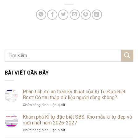
BÀI VIẾT GẦN ĐÂY
Phân tích độ an toàn kỹ thuật của Kí Tự Đặc Biệt
Best: Có thu thập dữ liệu người dùng không?
Chức năng bình luận bị tắt
ở
Phân
tích
Khám phá Kí tự đặc biệt SBS: Kho mẫu kí tự đẹp và
độ
mới nhất năm 2026-2027
an
Chức năng bình luận bị tắt
ở
toàn
Khám
kỹ